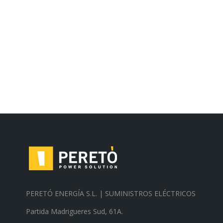
PERETÓ ENERGÍA S.L. | SUMINISTROS ELÉCTRICOS
Partida Madrigueres Sud, 61A.