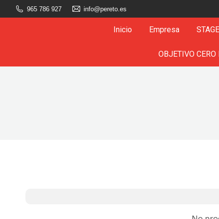
965 786 927
info@pereto.es
Inicio
Empresa
STAGE
OBJETIVO CERO
No pro