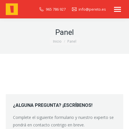
965 786 927
info@pereto.es
Panel
Estás aquí:
Inicio
Panel
¿ALGUNA PREGUNTA? ¡ESCRÍBENOS!
Complete el siguiente formulario y nuestro experto se
pondrá en contacto contrigo en breve.